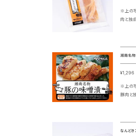
※上の写真は、複
肉と独
一枚て
容量：100g ◇配送：冷凍便 ◆
召し上がり下さい。 ◆作り方 フライパンにホット
で焼い
湘南名物
¥1,296
※上の写真は、
豚肉と
一枚一
た。 ◇容量：100g×2枚 ◇配送：冷凍便 ◆美味しいお召し上がり方 冷凍でお届けしております。冷蔵庫で解凍してから加熱
調理してお召し上がり下さい。 
をして
なんどき