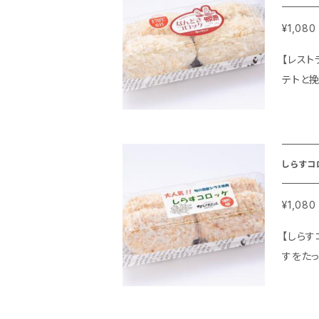
¥1,080
【レストラン仕立てのなん
テトと挽
ク 80g×4個入り ◇配送：
温計 ◇作り方 油を入れた大きめの鍋を170℃にし、なんどきコロッケを冷凍のまま2個入れ、6分程度じっくり揚げます。衣
はサク
しらすコ
¥1,080
【しらすコロッケ】 しらすたっぷりのポテトコロッケ。臭
すをたっぷり
便 ◆美味しい揚げ方 ◇用意するもの ・天ぷら油(深めのもの) ・植物油(サラダ油など) ・油温計 ◇作り方 油を入れた大き
めの鍋
コロッ