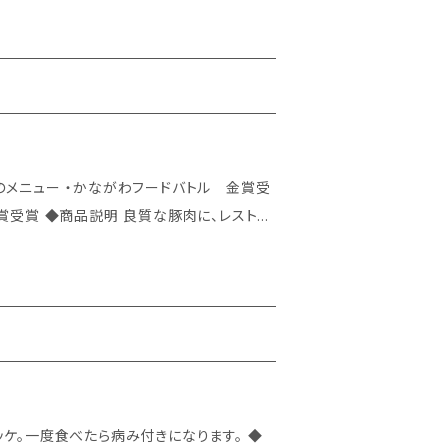
に電子レンジに入れて加熱して下さい。 ◇
した食感に。
、レストラ
つなぎにおからを使い、ビタミンB1や、食物
す。 ◇容量：1パック 6個
、オ