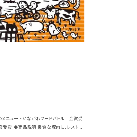
、レストラ
つなぎにおからを使い、ビタミンB1や、食物