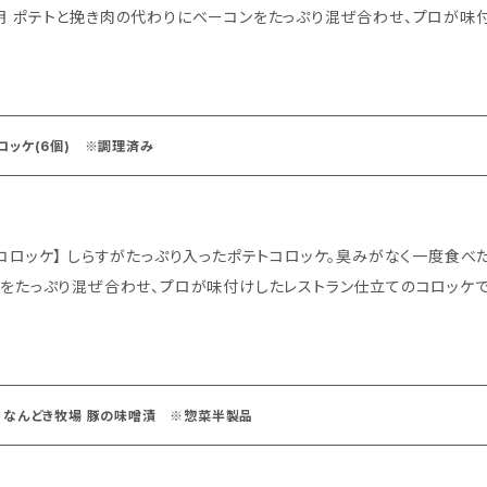
明 ポテトと挽き肉の代わりにベーコンをたっぷり混ぜ合わせ、プロが味付け
×5個入り ◇配送：冷凍便 ◆美味しいお召し上がり方 凍ったままの「なんどきコロッケ」を袋から出し、耐
ラップをかけずに電子レンジに入れて加熱して下さい。 ◇さらに美味しく 電子レンジで加熱後、オーブントース
仕上げるとサクッとした食感に。
ロッケ(6個) ※調理済み
ケ。臭みがなく一度食べたらやみ付きになります。 ◆商品説明 ポテト
たっぷり混ぜ合わせ、プロが味付けしたレストラン仕立てのコロッケです。 ◇容量：1パック 60g×6個入
熱皿に乗せてラップをかけずに電子
レンジで加熱して下さい。 ◇さらに美味しく 電子レンジで加熱後、
 なんどき牧場 豚の味噌漬 ※惣菜半製品