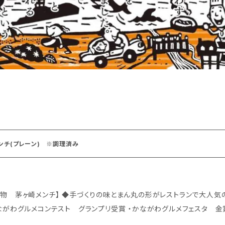
ンチ(プレーン) ※調理済み
くりの味とまん丸の形がレストランで大人気のメニュー ・かながわフードバトル 金賞受
がわグルメコンテスト グランプリ受賞 ・かながわグルメフェスタ 金賞受賞 ◆商品説明 良質な豚肉に
ではのスパイス、玉ねぎはアメ色になるまで炒め、甘さを引き出しました。