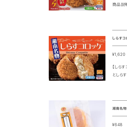
商品説
容量：1パック 80g
熱皿に乗せて
ターで
しらすコ
¥1,620
【しらすコロッケ】 しらすがたっぷり入ったポテトコロッ
としらすを
送：冷凍便 ◆美味しいお召し上がり方 凍ったままの「しらすコロッケ」を袋から出し、耐
湘南名物
¥648