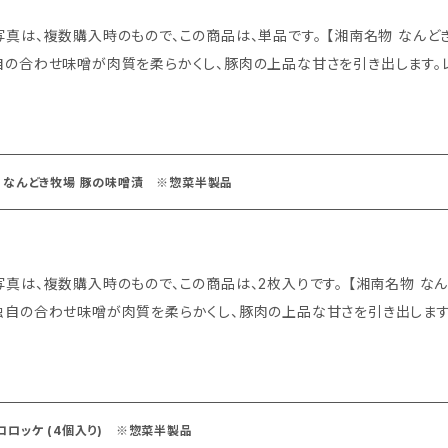
数購入時のもので、この商品は、単品です。 【湘南名物 なんどき牧場 豚の味噌漬】 ◆商品説明 良質な豚
自の合わせ味噌が肉質を柔らかくし、豚肉の上品な甘さを引き出します。
いねいに仕込んでいます。レストランでも特に人気のメニューを個包装にし、
美味しいお召し上がり方 冷凍でお届けしております。冷蔵庫で解凍してから加熱調理してお
クッキングシートかアルミホイル(の場合少量の油)を敷き、フタをして中火
てお召し上がり下さい。網焼きまたはグリルで直火焼きもおすすめです。
 なんどき牧場 豚の味噌漬 ※惣菜半製品
複数購入時のもので、この商品は、2枚入りです。 【湘南名物 なんどき牧場 豚の味噌漬】 ◆商品説明 良質な
独自の合わせ味噌が肉質を柔らかくし、豚肉の上品な甘さを引き出します。
枚ていねいに仕込んでいます。 レストランでも特に人気のメニューを個包
◆作り方 フライパンにホットクッキングシートかアルミホイル(の場合少量の油)を敷き、フタ
中火で焼いてお召し上がり下さい。網焼きまたはグリルで直火焼きもおす
コロッケ (4個入り) ※惣菜半製品