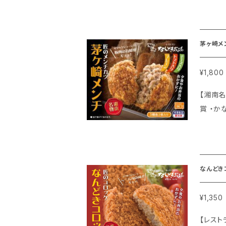
繊維も摂れるとて
り方 凍
さらに
茅ヶ崎メ
¥1,800
【湘南名物 茅ヶ崎メンチ】 ◆手づ
賞 ・かな
ンなら
繊維も摂れるとて
が楽しめ
入り(プレーン・
なんどき
から出し、
ーブン
¥1,350
【レストラン仕立て