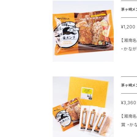
茅ヶ崎メ
¥1,200
【湘南名物 茅ヶ崎メンチ】 手づく
・かながわ
ならで
維も摂れるとてもお
きめの
油で揚
茅ヶ崎メ
に入れ
ること
¥3,360
浮いて
【湘南名物 茅ヶ崎メンチ】 ◆手づ
かめ、
賞 ・かな
す。 ↓ 衣
ンなら
しさが