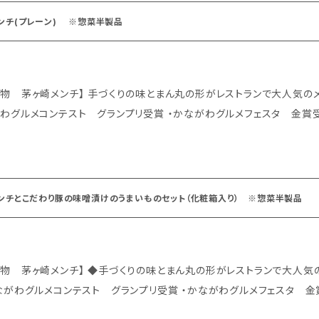
ンチ(プレーン) ※惣菜半製品
りの味とまん丸の形がレストランで大人気のメニュー ・かながわフードバトル 金賞受賞
グルメコンテスト グランプリ受賞 ・かながわグルメフェスタ 金賞受賞 ◆商品説明 良質な豚肉に、レス
はのスパイス、玉ねぎはアメ色になるまで炒め、甘さを引き出しました。つ
いしくヘルシーなメンチカツです。 ◇容量：1パック 70g×4個入り ◇配送：冷凍便 ◆美味しい揚げ方 大
天ぷら鍋でたっぷりの油(メンチカツが沈むくらい)を170℃まで加熱しま
げるのがコツです。また、油温計を使って温度を正確に計ると上手に揚げ
ンチとこだわり豚の味噌漬けのうまいものセット（化粧箱入り） ※惣菜半製品
、150℃で約11分間揚げます。油の温度が下がりますので火加減を調整
をオススメします ↓ メンチカツは最初沈みますが、熱が回ってくると
きたら、ひっくり返します。 ↓ 次第にパチパチと音が聞こえてきます。
くりの味とまん丸の形がレストランで大人気のメニュー ・かながわフードバトル 金賞受
油から取り出します。 ↓ クッキングペーパーで油を切りながら、約2～
がわグルメコンテスト グランプリ受賞 ・かながわグルメフェスタ 金賞受賞 ◆商品説明 良質な豚肉に
はカリッと、中身はふんわりジューシーな茅ヶ崎メンチの完成です。 そのまま召し上がっても素材そのものの美味
ではのスパイス、玉ねぎはアメ色になるまで炒め、甘さを引き出しました。
味わえますが、トマトソース、トッピングにチーズなど、アレンジしてお召し