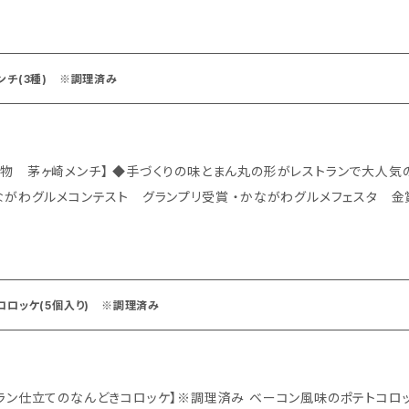
もおいしくヘルシーなメンチカツです。 ◇容量：1パック 60g×5個 ◇配送：冷凍便 ◆美味しいお召し上が
ったままの「茅ヶ崎メンチ」を袋から出し、耐熱皿に乗せてラップをかけず
美味しく 電子レンジで加熱後、オーブントースターで仕上げるとサクッと
ンチ(3種) ※調理済み
くりの味とまん丸の形がレストランで大人気のメニュー ・かながわフードバトル 金賞受
がわグルメコンテスト グランプリ受賞 ・かながわグルメフェスタ 金賞受賞 ◆商品説明 良質な豚肉に
ではのスパイス、玉ねぎはアメ色になるまで炒め、甘さを引き出しました。
もおいしくヘルシーなメンチカツです。 プレーンの中に、トマトやクリームチーズを入れ、ダブルのおいしさ
るメンチもおすすめ。おかずに、お弁当に、3種揃えて気軽なおもてなしにいろいろ楽しめま
チーズ・トマト、各種2個ずつ) ◇配送：冷凍便 ◆美味しいお召し上がり方 凍ったままの「茅ヶ崎メンチ」を袋
コロッケ(5個入り) ※調理済み
耐熱皿に乗せてラップをかけずに電子レンジに入れて加熱して下さい。 ◇さらに美味しく 電子レンジで加熱後
トースターで仕上げるとサクッとした食感に。
のなんどきコロッケ】※調理済み ベーコン風味のポテトコロッケ。一度食べたら病み付きになります。 ◆