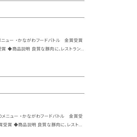
トラン
なぎにおからを使い、ビタミンB1や、食物繊
す。油の温度が下がらないように、たっぷりの
られます。 ↓ 凍ったままのメンチカツを油
して下さい。 ※一度に2～3個を目安に揚げ
浮いてきます。衣の色が変わり全体が上の方に
衣がこんがりとしたキツネ色になったことを確
3分ほど置くことで、余熱で仲間で熱を通しま
、レストラ
つなぎにおからを使い、ビタミンB1や、食物
上がり下さい。