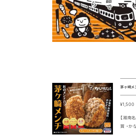
茅ヶ崎メ
¥1,500
【湘南名物 茅ヶ崎メンチ】 ◆手づ
賞 ・かな
ンなら