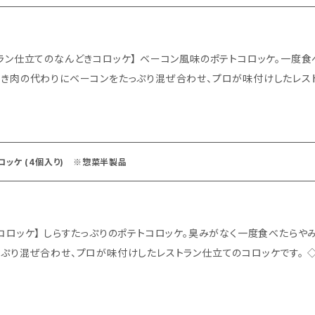
どきコロッケ】 ベーコン風味のポテトコロッケ。一度食べたら病み付きになります。 ◆商品説明 ポ
き肉の代わりにベーコンをたっぷり混ぜ合わせ、プロが味付けしたレストラン仕立て
冷凍便 ◆美味しい揚げ方 ◇用意するもの ・天ぷら油(深めのもの) ・植物油(サラダ油など) ・油
ッと中身はふんわりのなんどきコロッケの完成です。
ロッケ (4個入り) ※惣菜半製品
みがなく一度食べたらやみつきになります。 ◆商品説明 ポテトとしら
混ぜ合わせ、プロが味付けしたレストラン仕立てのコロッケです。 ◇容量：1パック 60g×4個入り ◇配送：冷凍
を170℃にし、しらすコロッケを冷凍のまま2個入れ、6分程度じっくり揚
ケの完成です。