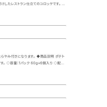
したレストラン仕立てのコロッケです。 ◇
り ◇配
オーブントースターで仕上げるとサクッとした食感に。